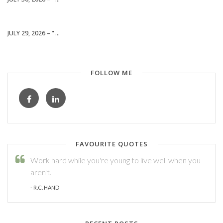
JULY 29, 2026 – “ ...
FOLLOW ME
FAVOURITE QUOTES
Work hard while you're young to live well when you
aren't.
- R.C. HAND